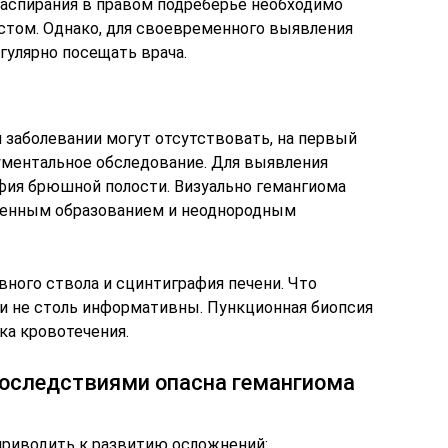
распирания в правом подреберье необходимо
стом. Однако, для своевременного выявления
гулярно посещать врача.
м заболевании могут отсутствовать, на первый
ументальное обследование. Для выявления
афия брюшной полости. Визуально гемангиома
рченным образованием и неоднородным
вного ствола и сцинтиграфия печени. Что
ни не столь информативны. Пункционная биопсия
ка кровотечения.
оследствиями опасна гемангиома
приводить к развитию осложнений: