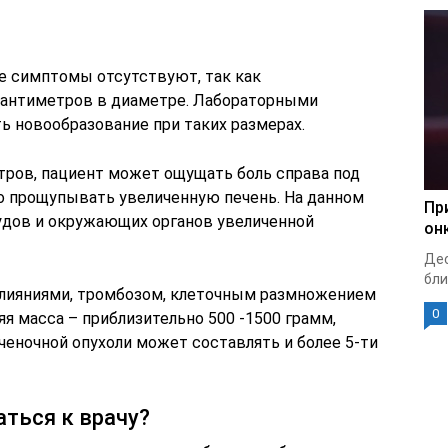
е симптомы отсутствуют, так как
сантиметров в диаметре. Лабораторными
ь новообразование при таких размерах.
етров, пациент может ощущать боль справа под
о прощупывать увеличенную печень. На данном
Пр
удов и окружающих органов увеличенной
он
Дес
бли
злияниями, тромбозом, клеточным размножением
0
я масса – приблизительно 500 -1500 грамм,
ченочной опухоли может составлять и более 5-ти
аться к врачу?