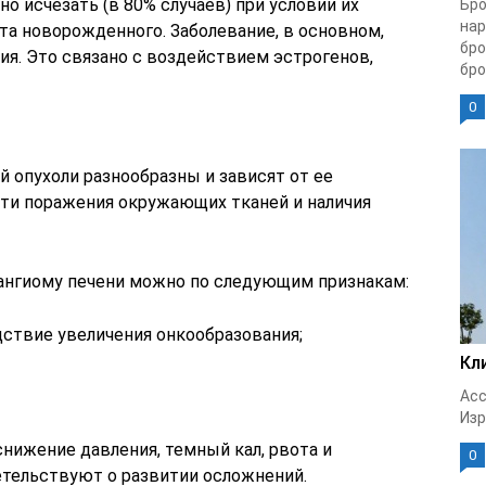
о исчезать (в 80% случаев) при условии их
Бро
нар
та новорожденного. Заболевание, в основном,
бро
ия. Это связано с воздействием эстрогенов,
бро
0
 опухоли разнообразны и зависят от ее
ти поражения окружающих тканей и наличия
ангиому печени можно по следующим признакам:
ствие увеличения онкообразования;
Кл
Асс
Изр
снижение давления, темный кал, рвота и
0
тельствуют о развитии осложнений.