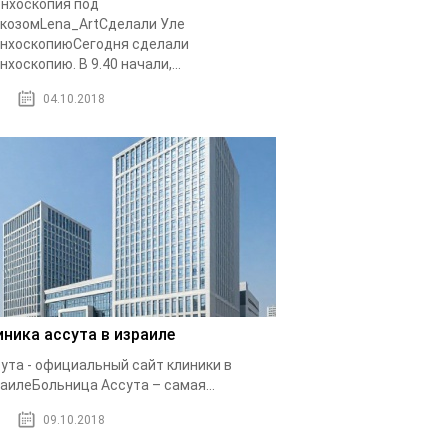
нхоскопия под
козомLena_ArtСделали Уле
нхоскопиюСегодня сделали
нхоскопию. В 9.40 начали,...
04.10.2018
иника ассута в израиле
ута - официальный сайт клиники в
аилеБольница Ассута – самая...
09.10.2018