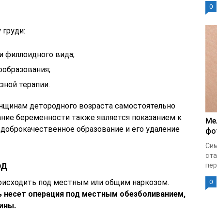
0
 груди:
и филлоидного вида;
ообразования;
ной терапии.
нщинам детородного возраста самостоятельно
ание беременности также является показанием к
Ме
доброкачественное образование и его удаление
фо
Сим
ста
од
пер
исходить под местным или общим наркозом.
0
 несет операция под местным обезболиванием,
ины.