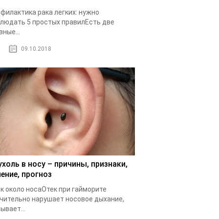
филактика рака легких: нужно
людать 5 простых правилЕсть две
вные...
09.10.2018
ухоль в носу – причины, признаки,
чение, прогноз
к около носаОтек при гайморите
чительно нарушает носовое дыхание,
ывает...