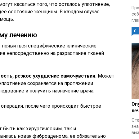
огут касаться того, что осталось уплотнение,
Про
щее состояние женщины. В каждом случае
соб
омощь.
гла
0
ому лечению
 появиться специфические клинические
е непосредственно на разрастание тканей
бость, резкое ухудшение самочувствия.
Может
уплотнение сохраняется на протяжении
ледование и получить назначение врача.
Оп
операция, после чего происходит быстрое
ле
Оте
зна
 быть как хирургическим, так и
выз
вилась новая фиброаденома, ее обязательно