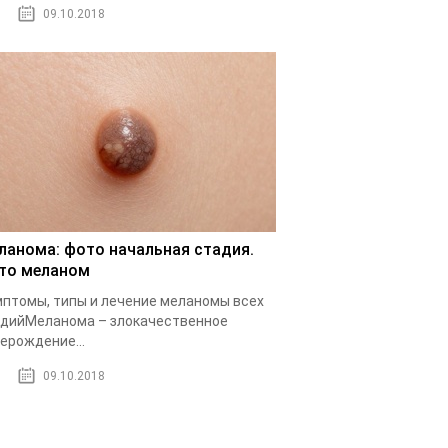
09.10.2018
ланома: фото начальная стадия.
то меланом
птомы, типы и лечение меланомы всех
дийМеланома – злокачественное
ерождение...
09.10.2018