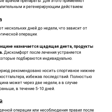
ые врачом препараты. Для этого применяют
алительным и регенерирующим действием.
а
т нескольких дней до недели, что зависит от
гической операции.
енщине назначается щадящая диета, продукты
а.
Дискомфорт после лечения устраняется
которые подбираются индивидуально.
ериод рекомендовано носить спортивное нижнее
бюстгальтера, избежав последствий. Полностью
ина может через две недели, а в случае
аньше, в течение 5-10 дней.
й
дачной операции или несоблюдения правил после