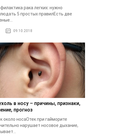
филактика рака легких: нужно
людать 5 простых правилЕсть две
вные...
09.10.2018
ухоль в носу – причины, признаки,
чение, прогноз
к около носаОтек при гайморите
чительно нарушает носовое дыхание,
ывает...