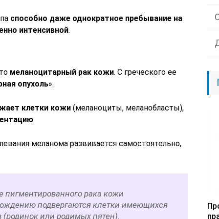
ипа
способно даже однократное пребывание на
енно интенсивной
.
это
меланоцитарный рак кожи
. С греческого ее
рная опухоль
».
жает клетки кожи
(меланоциты, меланобласты),
ментацию
.
олевания меланома развивается самостоятельно,
ае пигментированного рака кожи
рождению подвергаются клетки имеющихся
Пр
в (родинок или родимых пятен).
пр