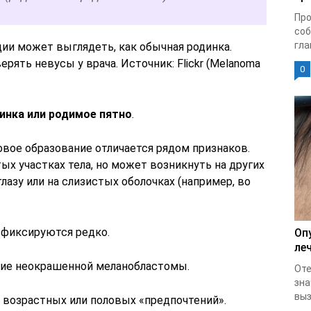
Про
соб
гла
дии может выглядеть, как обычная родинка.
рять невусы у врача. Источник: Flickr (Melanoma
0
инка или родимое пятно
.
овое образование отличается рядом признаков.
ых участках тела, но может возникнуть на других
глазу или на слизистых оболочках (например, во
 фиксируются редко.
Оп
ле
ние неокрашенной меланобластомы.
Оте
зна
выз
возрастных или половых «предпочтений».