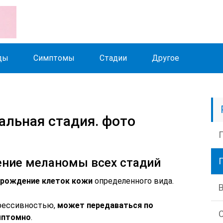
ды
Симптомы
Стадии
Другое
альная стадия. фото
ение меланомы всех стадий
ерождение клеток кожи
определенного вида.
грессивностью,
может передаваться по
мптомно
.