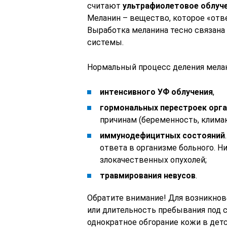
считают
ультрафиолетовое облуч
Меланин – вещество, которое «отве
Выработка меланина тесно связана
системы.
Нормальный процесс деления мела
интенсивного УФ облучения
,
гормональных перестроек орг
причинам (беременность, климак
иммунодефицитных состояний
ответа в организме больного. Н
злокачественных опухолей;
травмирования невусов
.
Обратите внимание! Для возникнов
или длительность пребывания под 
однократное обгорание кожи в дет