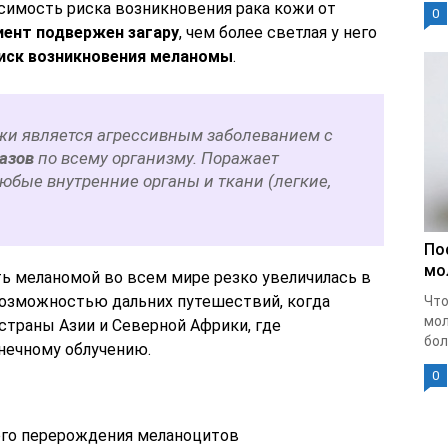
симость риска возникновения рака кожи от
0
иент подвержен загару
, чем более светлая у него
иск возникновения меланомы
.
и является агрессивным заболеванием с
азов
по всему организму. Поражает
юбые внутренние органы и ткани (легкие,
По
мо
ь меланомой во всем мире резко увеличилась в
возможностью дальних путешествий, когда
Что
мол
страны Азии и Северной Африки, где
бол
нечному облучению.
0
ого перерождения меланоцитов